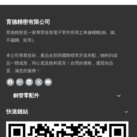
育德精密有限公司
育德精密是一家專營各類電子零件所用之車修螺帽(銅、鐵、
不鏽鋼、鋁等)。
本公司專業技術，產品全部與國際標準牙規所配，物料到成
品一體成形，同心度及飽和度高！合理的價格，優質的品
質，滿意的服務！
銅管零配件
快速鏈結