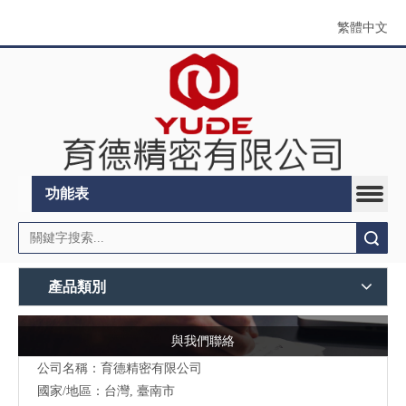
繁體中文
功能表
搜索
產品類別
與我們聯絡
公司名稱：育德精密有限公司
國家/地區：台灣, 臺南市