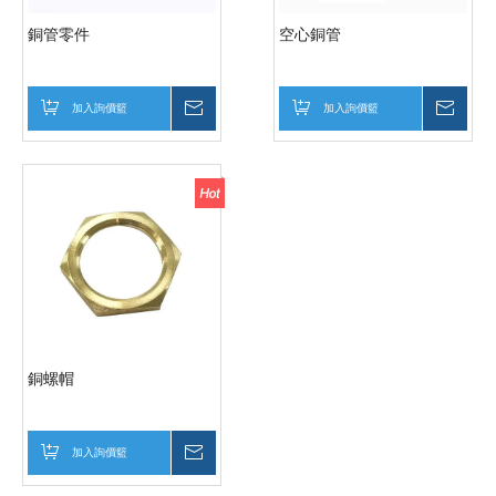
銅管零件
空心銅管
加入詢價籃
詢價
加入詢價籃
詢價
銅螺帽
加入詢價籃
詢價