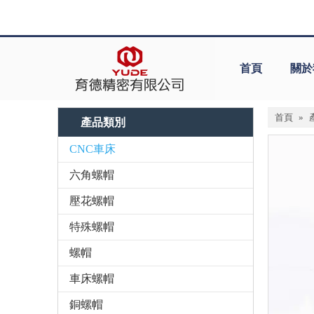
首頁
關於
首頁
»
產品類別
CNC車床
六角螺帽
壓花螺帽
特殊螺帽
螺帽
車床螺帽
銅螺帽