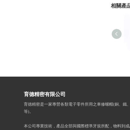
相關產
育德精密有限公司
育德精密是一家專營各類電子零件所用之車修螺帽(銅、鐵
等)。
本公司專業技術，產品全部與國際標準牙規所配，物料到成