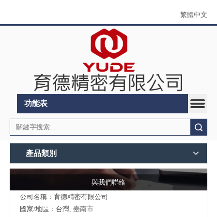
繁體中文
功能表
搜索
產品類別
與我們聯絡
公司名稱：育德精密有限公司
國家/地區：台灣, 臺南市